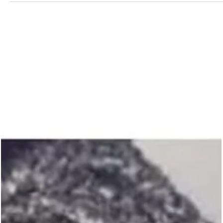
Vita Hair Clinic
31 lug 2025
Tempo di lettura: 16 min
Trapianto di capelli femminile in Turchia
Discover the life-changing solution of female hair transplant in
Turkey: understand types of hair loss, treatment options, and what
to expect.