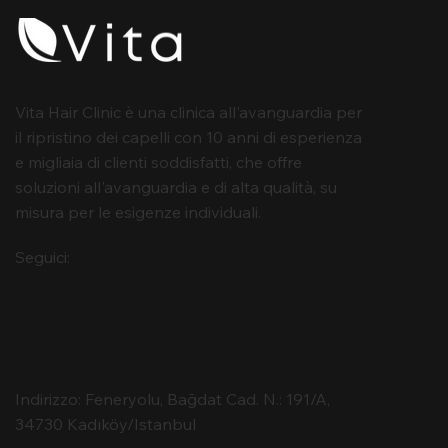
Vita Hair Clinic è una clinica all'avanguardia per
il ripristino dei capelli con 10 anni di esperienza
e migliaia di clienti soddisfatti, che offre
soluzioni all'avanguardia e di alta qualità, su
misura per le esigenze individuali.
Seguici:
Contatto
Indirizzo: Feneryolu, Bağdat Cad. N.: 191/A,
34730 Kadıköy/Istanbul