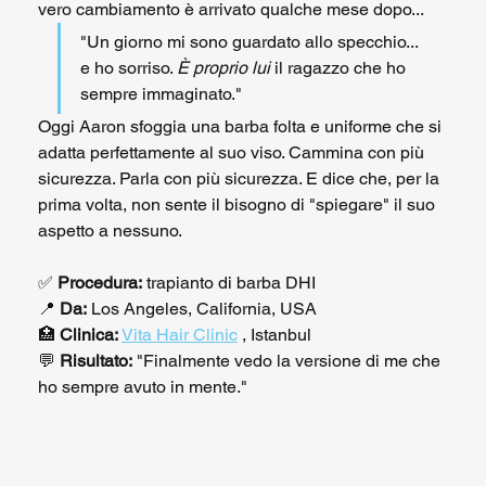
vero cambiamento è arrivato qualche mese dopo...
"Un giorno mi sono guardato allo specchio... 
e ho sorriso. 
È proprio lui
 il ragazzo che ho 
sempre immaginato."
Oggi Aaron sfoggia una barba folta e uniforme che si 
adatta perfettamente al suo viso. Cammina con più 
sicurezza. Parla con più sicurezza. E dice che, per la 
prima volta, non sente il bisogno di "spiegare" il suo 
aspetto a nessuno.
✅ 
Procedura:
 trapianto di barba DHI
📍 
Da:
 Los Angeles, California, USA
🏥 
Clinica:
Vita Hair Clinic
 , Istanbul
💬 
Risultato:
 "Finalmente vedo la versione di me che 
ho sempre avuto in mente."