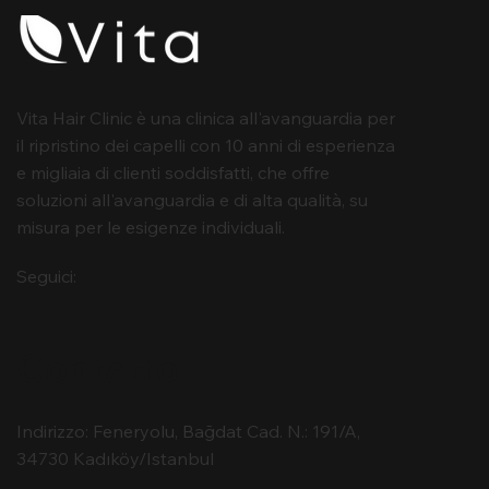
Vita Hair Clinic è una clinica all'avanguardia per
il ripristino dei capelli con 10 anni di esperienza
e migliaia di clienti soddisfatti, che offre
soluzioni all'avanguardia e di alta qualità, su
misura per le esigenze individuali.
Seguici:
Contatto
Indirizzo: Feneryolu, Bağdat Cad. N.: 191/A,
34730 Kadıköy/Istanbul