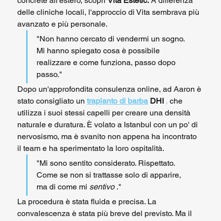
concrete all'estero, scoprì 
Vita Estetic.
 A differenza 
delle cliniche locali, l'approccio di Vita sembrava più 
avanzato e più personale.
"Non hanno cercato di vendermi un sogno. 
Mi hanno spiegato cosa è possibile 
realizzare e come funziona, passo dopo 
passo."
Dopo un'approfondita consulenza online, ad Aaron è 
stato consigliato un 
trapianto di barba
DHI
,
 che 
utilizza i suoi stessi capelli per creare una densità 
naturale e duratura. È volato a Istanbul con un po' di 
nervosismo, ma è svanito non appena ha incontrato 
il team e ha sperimentato la loro ospitalità.
"Mi sono sentito considerato. Rispettato. 
Come se non si trattasse solo di apparire, 
ma di come mi 
sentivo
 ."
La procedura è stata fluida e precisa. La 
convalescenza è stata più breve del previsto. Ma il 