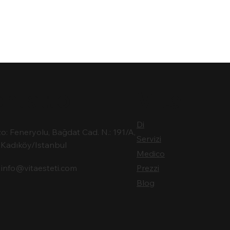
ntatto
Vita
Di
zo: Feneryolu, Bağdat Cad. N.: 191/A,
Servizi
Kadıköy/Istanbul
Medico
:
info@vitaesteti.com
Prezzi
Blog