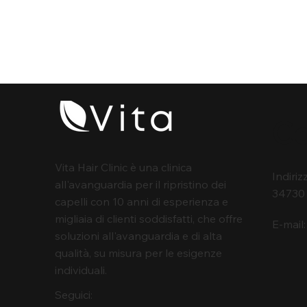
Co
Vita Hair Clinic è una clinica
Indiriz
all'avanguardia per il ripristino dei
34730 
capelli con 10 anni di esperienza e
migliaia di clienti soddisfatti, che offre
E-mail
soluzioni all'avanguardia e di alta
qualità, su misura per le esigenze
individuali.
Seguici: