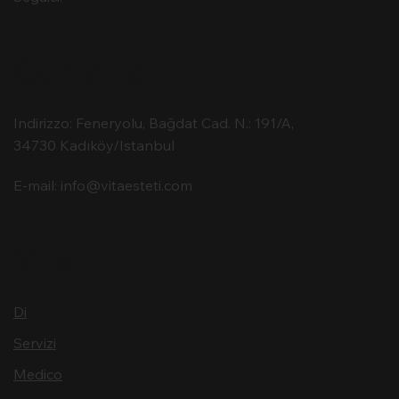
Contatto
Indirizzo: Feneryolu, Bağdat Cad. N.: 191/A,
34730 Kadıköy/Istanbul
E-mail:
info@vitaesteti.com
Vita
Di
Servizi
Medico