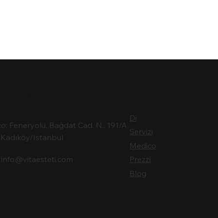
ntatto
Vita
Di
zo: Feneryolu, Bağdat Cad. N.: 191/A,
Servizi
Kadıköy/Istanbul
Medico
:
info@vitaesteti.com
Prezzi
Blog