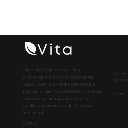
Co
Vita Hair Clinic è una clinica
Indiriz
all'avanguardia per il ripristino dei
34730 
capelli con 10 anni di esperienza e
migliaia di clienti soddisfatti, che offre
E-mail
soluzioni all'avanguardia e di alta
qualità, su misura per le esigenze
individuali.
Seguici: