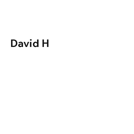
Γ
David H