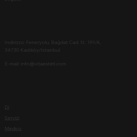
Contatto
Indirizzo: Feneryolu, Bağdat Cad. N.: 191/A,
34730 Kadıköy/Istanbul
E-mail:
info@vitaesteti.com
Vita
Di
Servizi
Medico