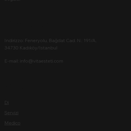
Contatto
Indirizzo: Feneryolu, Bağdat Cad. N.: 191/A,
34730 Kadıköy/Istanbul
E-mail:
info@vitaesteti.com
Vita
Di
Servizi
Medico