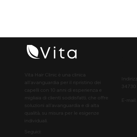
Co
Vita Hair Clinic è una clinica
Indiriz
all'avanguardia per il ripristino dei
34730 
capelli con 10 anni di esperienza e
migliaia di clienti soddisfatti, che offre
E-mail
soluzioni all'avanguardia e di alta
qualità, su misura per le esigenze
individuali.
Seguici: