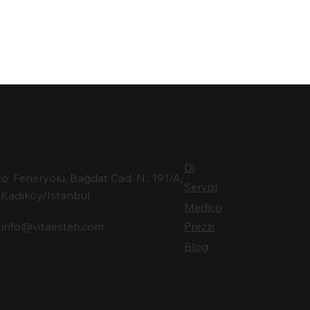
ntatto
Vita
Di
zo: Feneryolu, Bağdat Cad. N.: 191/A,
Servizi
Kadıköy/Istanbul
Medico
:
info@vitaesteti.com
Prezzi
Blog